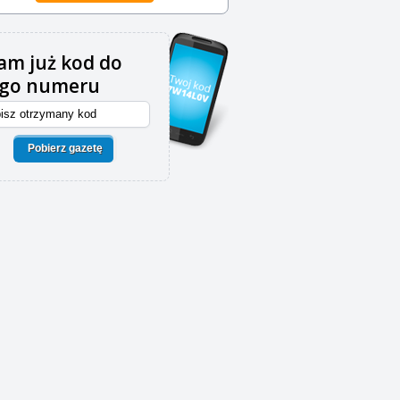
m już kod do
ego numeru
Pobierz gazetę