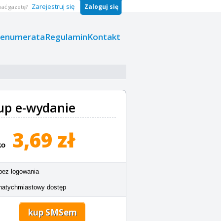
Zarejestruj się
Zaloguj się
ać gazetę?
renumerata
Regulamin
Kontakt
up e-wydanie
3,69 zł
ko
bez logowania
natychmiastowy dostęp
kup SMSem