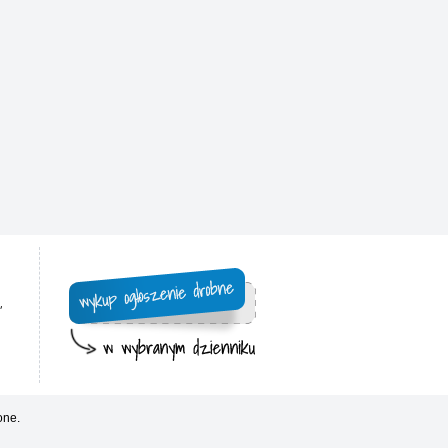
,
one.