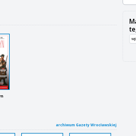
Ma
t
yn
archiwum Gazety Wrocławskiej