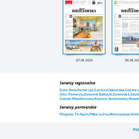
07.08.2026
06.08.20
Serwisy regionalne
,
,
,
Echo Dnia
Portal i.pl
Gazeta Krakowska
Gazeta 
,
,
Głos Pomorza
Dziennik Bałtycki
Dziennik Łódzk
,
,
Gazeta Współczesna
Express Ilustrowany
Nowi
Serwisy partnerskie
,
,
,
,
Program TV
Sport
Piłka nożna
Motoryzacja
Stref
Pol