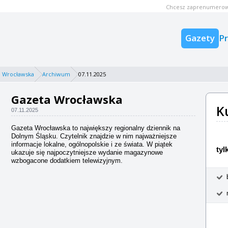
Chcesz zaprenumerow
Gazety
P
 Wrocławska
Archiwum
07.11.2025
Gazeta Wrocławska
K
07.11.2025
Gazeta Wrocławska to największy regionalny dziennik na
Dolnym Śląsku. Czytelnik znajdzie w nim najważniejsze
informacje lokalne, ogólnopolskie i ze świata. W piątek
tyl
ukazuje się najpoczytniejsze wydanie magazynowe
wzbogacone dodatkiem telewizyjnym.