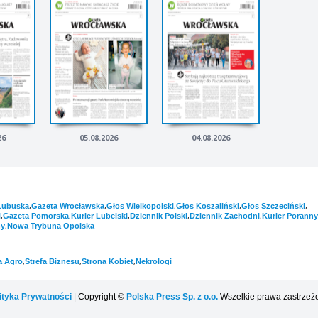
26
05.08.2026
04.08.2026
,
,
,
,
,
Lubuska
Gazeta Wrocławska
Głos Wielkopolski
Głos Koszaliński
Głos Szczeciński
,
,
,
,
,
i
Gazeta Pomorska
Kurier Lubelski
Dziennik Polski
Dziennik Zachodni
Kurier Poranny
,
ny
Nowa Trybuna Opolska
,
,
,
a Agro
Strefa Biznesu
Strona Kobiet
Nekrologi
ityka Prywatności
| Copyright ©
Polska Press Sp. z o.o.
Wszelkie prawa zastrzeż