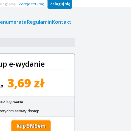
Zarejestruj się
Zaloguj się
ać gazetę?
renumerata
Regulamin
Kontakt
up e-wydanie
3,69 zł
ko
bez logowania
natychmiastowy dostęp
kup SMSem