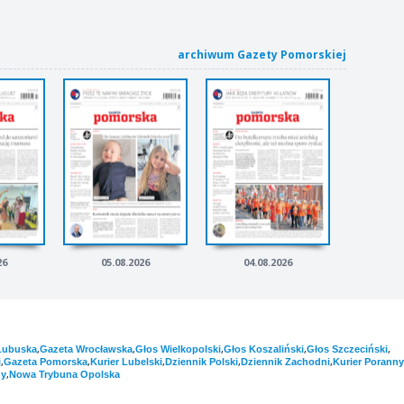
archiwum Gazety Pomorskiej
26
05.08.2026
04.08.2026
,
,
,
,
,
Lubuska
Gazeta Wrocławska
Głos Wielkopolski
Głos Koszaliński
Głos Szczeciński
,
,
,
,
,
i
Gazeta Pomorska
Kurier Lubelski
Dziennik Polski
Dziennik Zachodni
Kurier Poranny
,
ny
Nowa Trybuna Opolska