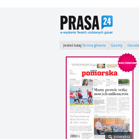
Jesteś tutaj:
Strona główna
Gazety
Gazet
ARCHIWUM
powiększ