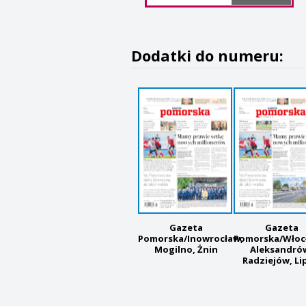
Dodatki do numeru:
Gazeta
Gazeta
Pomorska/Inowrocław,
Pomorska/Włoc
Mogilno, Żnin
Aleksandró
Radziejów, Li