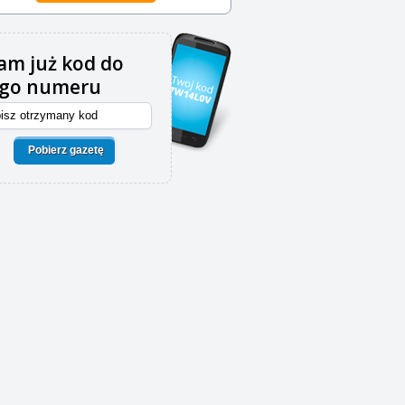
m już kod do
ego numeru
Pobierz gazetę