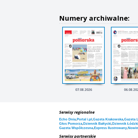
Numery archiwalne:
07.08.2026
06.08.20
Serwisy regionalne
,
,
,
Echo Dnia
Portal i.pl
Gazeta Krakowska
Gazeta 
,
,
Głos Pomorza
Dziennik Bałtycki
Dziennik Łódzk
,
,
Gazeta Współczesna
Express Ilustrowany
Nowi
Serwisy partnerskie