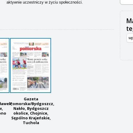
aktywnie uczestniczy w życiu społeczności.
Ma
t
Gazeta
ławek,
Pomorska/Bydgoszcz,
w,
Nakło, Bydgoszcz
pno
okolice, Chojnice,
Sępólno Krajeńskie,
Tuchola