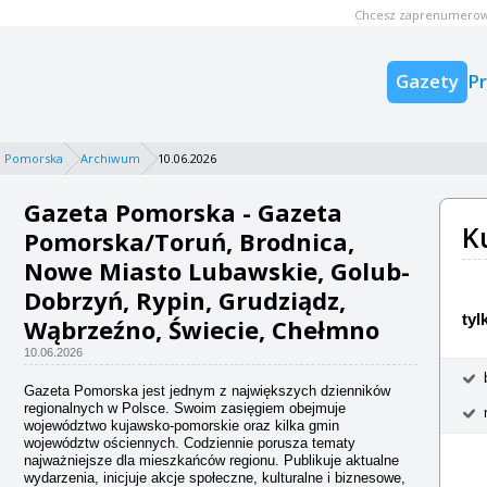
Chcesz zaprenumerow
Gazety
P
a Pomorska
Archiwum
10.06.2026
Gazeta Pomorska - Gazeta
K
Pomorska/Toruń, Brodnica,
Nowe Miasto Lubawskie, Golub-
Dobrzyń, Rypin, Grudziądz,
tyl
Wąbrzeźno, Świecie, Chełmno
10.06.2026
Gazeta Pomorska jest jednym z największych dzienników
regionalnych w Polsce. Swoim zasięgiem obejmuje
województwo kujawsko-pomorskie oraz kilka gmin
województw ościennych. Codziennie porusza tematy
najważniejsze dla mieszkańców regionu. Publikuje aktualne
wydarzenia, inicjuje akcje społeczne, kulturalne i biznesowe,