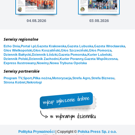
04.08.2026
03.08.2026
Serwisy regionalne
,
,
,
,
,
Echo Dnia
Portal i.pl
Gazeta Krakowska
Gazeta Lubuska
Gazeta Wrocławska
,
,
,
,
Głos Wielkopolski
Głos Koszaliński
Głos Szczeciński
Głos Pomorza
,
,
,
,
Dziennik Bałtycki
Dziennik Łódzki
Gazeta Pomorska
Kurier Lubelski
,
,
,
,
Dziennik Polski
Dziennik Zachodni
Kurier Poranny
Gazeta Współczesna
,
,
Express Ilustrowany
Nowiny
Nowa Trybuna Opolska
Serwisy partnerskie
,
,
,
,
,
,
Program TV
Sport
Piłka nożna
Motoryzacja
Strefa Agro
Strefa Biznesu
,
Strona Kobiet
Nekrologi
Polityka Prywatności
| Copyright ©
Polska Press Sp. z o.o.