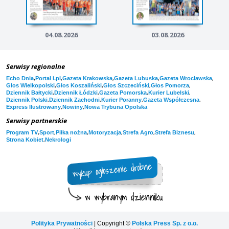
04.08.2026
03.08.2026
Serwisy regionalne
,
,
,
,
,
Echo Dnia
Portal i.pl
Gazeta Krakowska
Gazeta Lubuska
Gazeta Wrocławska
,
,
,
,
Głos Wielkopolski
Głos Koszaliński
Głos Szczeciński
Głos Pomorza
,
,
,
,
Dziennik Bałtycki
Dziennik Łódzki
Gazeta Pomorska
Kurier Lubelski
,
,
,
,
Dziennik Polski
Dziennik Zachodni
Kurier Poranny
Gazeta Współczesna
,
,
Express Ilustrowany
Nowiny
Nowa Trybuna Opolska
Serwisy partnerskie
,
,
,
,
,
,
Program TV
Sport
Piłka nożna
Motoryzacja
Strefa Agro
Strefa Biznesu
,
Strona Kobiet
Nekrologi
Polityka Prywatności
| Copyright ©
Polska Press Sp. z o.o.