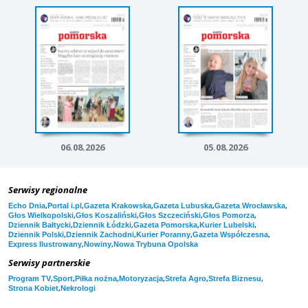
06.08.2026
05.08.2026
Serwisy regionalne
,
,
,
,
,
Echo Dnia
Portal i.pl
Gazeta Krakowska
Gazeta Lubuska
Gazeta Wrocławska
,
,
,
,
Głos Wielkopolski
Głos Koszaliński
Głos Szczeciński
Głos Pomorza
,
,
,
,
Dziennik Bałtycki
Dziennik Łódzki
Gazeta Pomorska
Kurier Lubelski
,
,
,
,
Dziennik Polski
Dziennik Zachodni
Kurier Poranny
Gazeta Współczesna
,
,
Express Ilustrowany
Nowiny
Nowa Trybuna Opolska
Serwisy partnerskie
,
,
,
,
,
,
Program TV
Sport
Piłka nożna
Motoryzacja
Strefa Agro
Strefa Biznesu
,
Strona Kobiet
Nekrologi