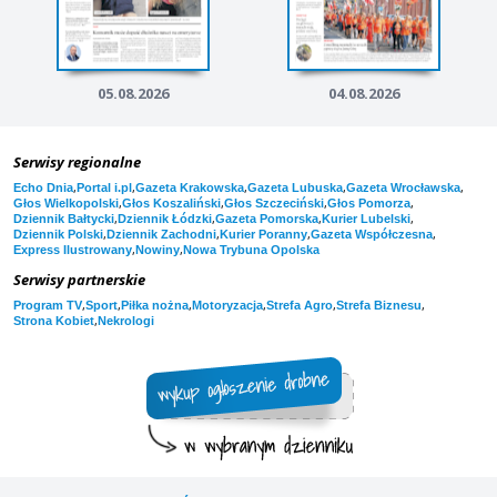
05.08.2026
04.08.2026
Serwisy regionalne
,
,
,
,
,
Echo Dnia
Portal i.pl
Gazeta Krakowska
Gazeta Lubuska
Gazeta Wrocławska
,
,
,
,
Głos Wielkopolski
Głos Koszaliński
Głos Szczeciński
Głos Pomorza
,
,
,
,
Dziennik Bałtycki
Dziennik Łódzki
Gazeta Pomorska
Kurier Lubelski
,
,
,
,
Dziennik Polski
Dziennik Zachodni
Kurier Poranny
Gazeta Współczesna
,
,
Express Ilustrowany
Nowiny
Nowa Trybuna Opolska
Serwisy partnerskie
,
,
,
,
,
,
Program TV
Sport
Piłka nożna
Motoryzacja
Strefa Agro
Strefa Biznesu
,
Strona Kobiet
Nekrologi