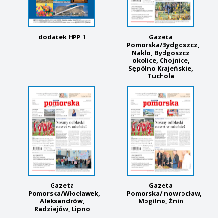
dodatek HPP 1
Gazeta
Pomorska/Bydgoszcz,
Nakło, Bydgoszcz
okolice, Chojnice,
Sępólno Krajeńskie,
Tuchola
Gazeta
Gazeta
Pomorska/Włocławek,
Pomorska/Inowrocław,
Aleksandrów,
Mogilno, Żnin
Radziejów, Lipno