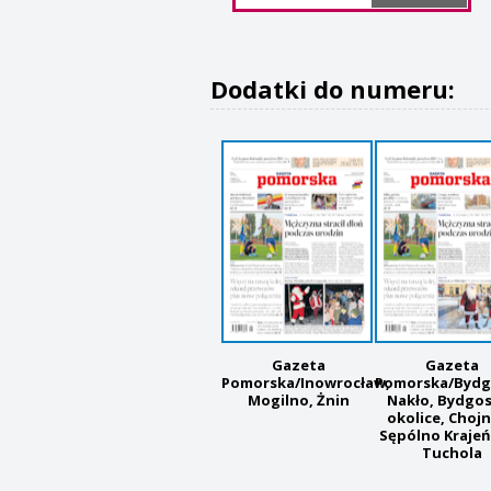
Dodatki do numeru:
Gazeta
Gazeta
Pomorska/Inowrocław,
Pomorska/Bydg
Mogilno, Żnin
Nakło, Bydgo
okolice, Chojn
Sępólno Krajeń
Tuchola