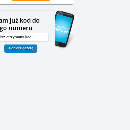
m już kod do
ego numeru
Pobierz gazetę