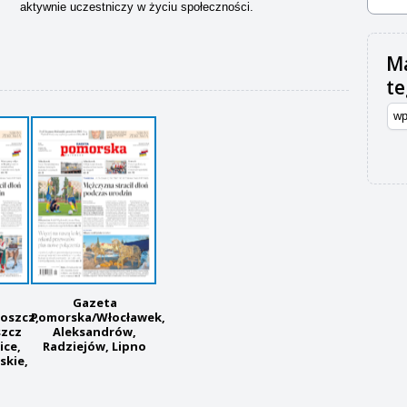
aktywnie uczestniczy w życiu społeczności.
Ma
t
Gazeta
oszcz,
Pomorska/Włocławek,
szcz
Aleksandrów,
ice,
Radziejów, Lipno
skie,