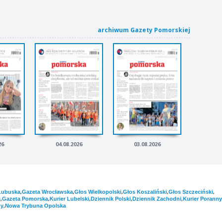
archiwum Gazety Pomorskiej
26
04.08.2026
03.08.2026
,
,
,
,
,
Lubuska
Gazeta Wrocławska
Głos Wielkopolski
Głos Koszaliński
Głos Szczeciński
,
,
,
,
,
i
Gazeta Pomorska
Kurier Lubelski
Dziennik Polski
Dziennik Zachodni
Kurier Poranny
,
ny
Nowa Trybuna Opolska