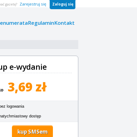
Zarejestruj się
Zaloguj się
ać gazetę?
renumerata
Regulamin
Kontakt
up e-wydanie
3,69 zł
ko
bez logowania
natychmiastowy dostęp
kup SMSem