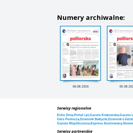
Numery archiwalne:
06.08.2026
05.08.20
Serwisy regionalne
,
,
,
Echo Dnia
Portal i.pl
Gazeta Krakowska
Gazeta 
,
,
Głos Pomorza
Dziennik Bałtycki
Dziennik Łódzk
,
,
Gazeta Współczesna
Express Ilustrowany
Nowi
Serwisy partnerskie