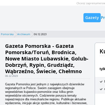
Chcesz zaprenumerow
Gazety
P
a Pomorska
Archiwum
06.12.2023
Gazeta Pomorska - Gazeta
K
Pomorska/Toruń, Brodnica,
Nowe Miasto Lubawskie, Golub-
Dobrzyń, Rypin, Grudziądz,
tyl
Wąbrzeźno, Świecie, Chełmno
06.12.2023
Gazeta Pomorska jest jednym z największych dzienników
regionalnych w Polsce. Swoim zasięgiem obejmuje
województwo kujawsko-pomorskie oraz kilka gmin
województw ościennych. Codziennie porusza tematy
najważniejsze dla mieszkańców regionu. Publikuje aktualne
wydarzenia, inicjuje akcje społeczne, kulturalne i biznesowe,