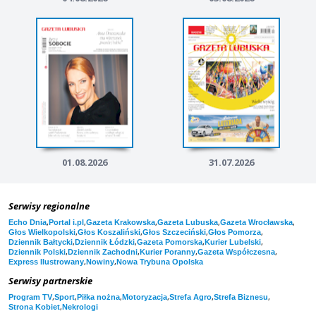
01.08.2026
31.07.2026
Serwisy regionalne
,
,
,
,
,
Echo Dnia
Portal i.pl
Gazeta Krakowska
Gazeta Lubuska
Gazeta Wrocławska
,
,
,
,
Głos Wielkopolski
Głos Koszaliński
Głos Szczeciński
Głos Pomorza
,
,
,
,
Dziennik Bałtycki
Dziennik Łódzki
Gazeta Pomorska
Kurier Lubelski
,
,
,
,
Dziennik Polski
Dziennik Zachodni
Kurier Poranny
Gazeta Współczesna
,
,
Express Ilustrowany
Nowiny
Nowa Trybuna Opolska
Serwisy partnerskie
,
,
,
,
,
,
Program TV
Sport
Piłka nożna
Motoryzacja
Strefa Agro
Strefa Biznesu
,
Strona Kobiet
Nekrologi