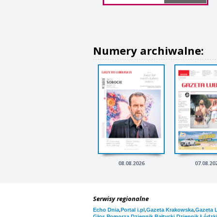
Numery archiwalne:
08.08.2026
07.08.20
Serwisy regionalne
,
,
,
Echo Dnia
Portal i.pl
Gazeta Krakowska
Gazeta 
,
,
Głos Pomorza
Dziennik Bałtycki
Dziennik Łódzk