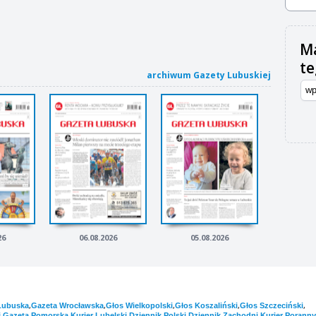
Ma
t
archiwum Gazety Lubuskiej
26
06.08.2026
05.08.2026
,
,
,
,
,
Lubuska
Gazeta Wrocławska
Głos Wielkopolski
Głos Koszaliński
Głos Szczeciński
,
,
,
,
,
i
Gazeta Pomorska
Kurier Lubelski
Dziennik Polski
Dziennik Zachodni
Kurier Poranny