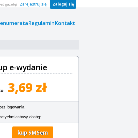
Zarejestruj się
Zaloguj się
ać gazetę?
renumerata
Regulamin
Kontakt
up e-wydanie
3,69 zł
ko
bez logowania
natychmiastowy dostęp
kup SMSem