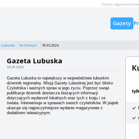
Chcesz zaprenumerow
Gazety
P
 Lubuska
Archiwum
18.05.2026
Gazeta Lubuska
K
18.05.2026
Gazeta Lubuska to największy w województwie lubuskim
dziennik regionalny. Misją Gazety Lubuskiej jest być blisko
Czytelnika i ważnych spraw w jego życiu. Poprzez swoje
tyl
publikacje dziennik dostarcza bieżących informacji
dotyczących wydarzeń lokalnych oraz tych z kraju i ze
świata. Interweniuje w sprawach swoich czytelników. W piątek
ukazuje się najpoczytniejsze wydanie magazynowe z
dodatkiem telewizyjnym.