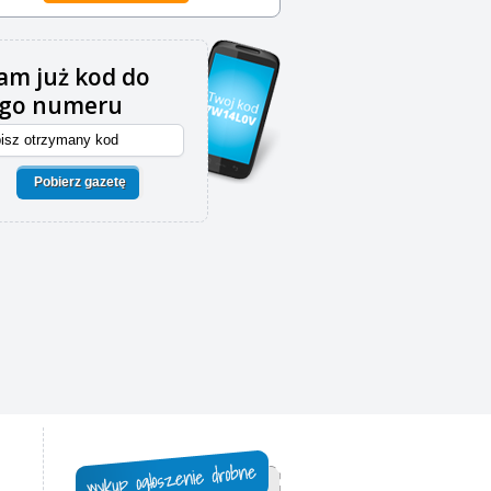
m już kod do
ego numeru
Pobierz gazetę
,