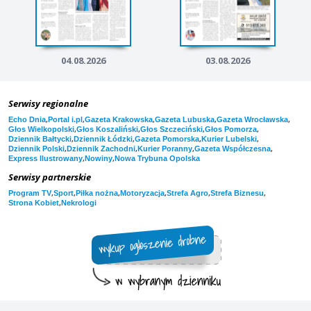
04.08.2026
03.08.2026
Serwisy regionalne
,
,
,
,
,
Echo Dnia
Portal i.pl
Gazeta Krakowska
Gazeta Lubuska
Gazeta Wrocławska
,
,
,
,
Głos Wielkopolski
Głos Koszaliński
Głos Szczeciński
Głos Pomorza
,
,
,
,
Dziennik Bałtycki
Dziennik Łódzki
Gazeta Pomorska
Kurier Lubelski
,
,
,
,
Dziennik Polski
Dziennik Zachodni
Kurier Poranny
Gazeta Współczesna
,
,
Express Ilustrowany
Nowiny
Nowa Trybuna Opolska
Serwisy partnerskie
,
,
,
,
,
,
Program TV
Sport
Piłka nożna
Motoryzacja
Strefa Agro
Strefa Biznesu
,
Strona Kobiet
Nekrologi