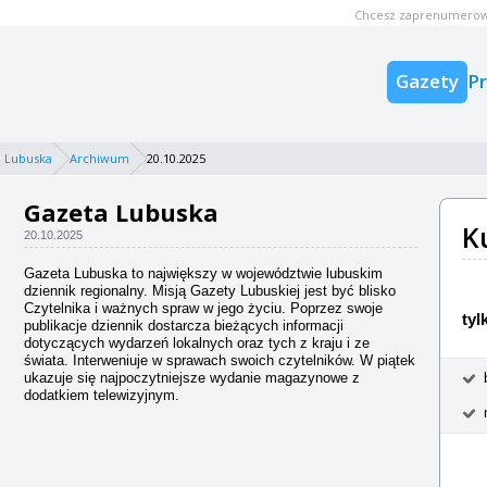
Chcesz zaprenumerow
Gazety
P
 Lubuska
Archiwum
20.10.2025
Gazeta Lubuska
K
20.10.2025
Gazeta Lubuska to największy w województwie lubuskim
dziennik regionalny. Misją Gazety Lubuskiej jest być blisko
Czytelnika i ważnych spraw w jego życiu. Poprzez swoje
tyl
publikacje dziennik dostarcza bieżących informacji
dotyczących wydarzeń lokalnych oraz tych z kraju i ze
świata. Interweniuje w sprawach swoich czytelników. W piątek
ukazuje się najpoczytniejsze wydanie magazynowe z
dodatkiem telewizyjnym.