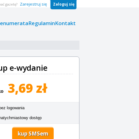
Zarejestruj się
Zaloguj się
ać gazetę?
renumerata
Regulamin
Kontakt
up e-wydanie
3,69 zł
ko
bez logowania
natychmiastowy dostęp
kup SMSem