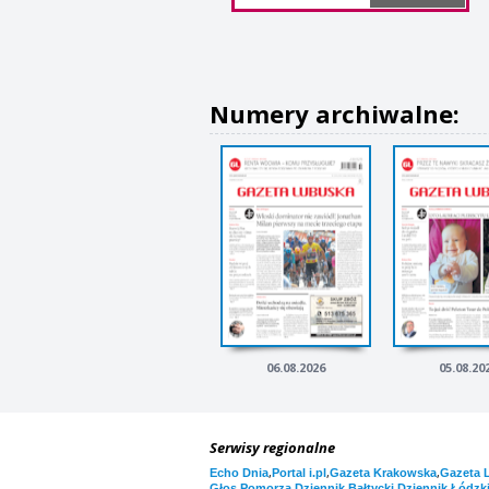
Numery archiwalne:
06.08.2026
05.08.20
Serwisy regionalne
,
,
,
Echo Dnia
Portal i.pl
Gazeta Krakowska
Gazeta 
,
,
Głos Pomorza
Dziennik Bałtycki
Dziennik Łódzk