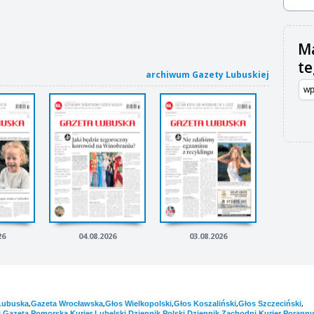
Ma
t
archiwum Gazety Lubuskiej
26
04.08.2026
03.08.2026
,
,
,
,
,
Lubuska
Gazeta Wrocławska
Głos Wielkopolski
Głos Koszaliński
Głos Szczeciński
,
,
,
,
,
i
Gazeta Pomorska
Kurier Lubelski
Dziennik Polski
Dziennik Zachodni
Kurier Poranny