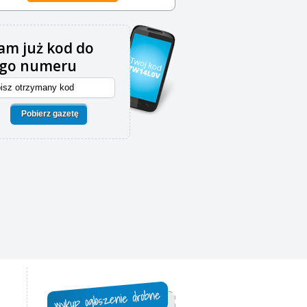
m już kod do
ego numeru
Pobierz gazetę
,