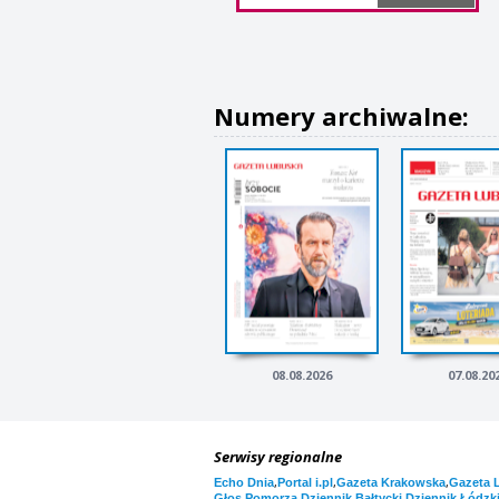
Numery archiwalne:
08.08.2026
07.08.20
Serwisy regionalne
,
,
,
Echo Dnia
Portal i.pl
Gazeta Krakowska
Gazeta 
,
,
Głos Pomorza
Dziennik Bałtycki
Dziennik Łódzk