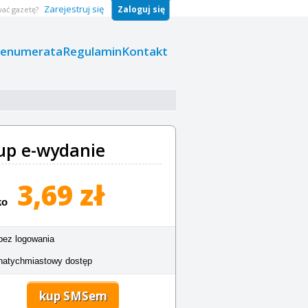
Zarejestruj się
Zaloguj się
ać gazetę?
renumerata
Regulamin
Kontakt
up e-wydanie
3,69 zł
ko
bez logowania
natychmiastowy dostęp
kup SMSem