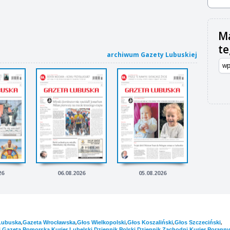
Ma
t
archiwum Gazety Lubuskiej
26
06.08.2026
05.08.2026
,
,
,
,
,
Lubuska
Gazeta Wrocławska
Głos Wielkopolski
Głos Koszaliński
Głos Szczeciński
,
,
,
,
,
i
Gazeta Pomorska
Kurier Lubelski
Dziennik Polski
Dziennik Zachodni
Kurier Poranny