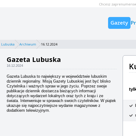
Chcesz zaprenumerow
Gazety
P
 Lubuska
Archiwum
16.12.2024
Gazeta Lubuska
K
16.12.2024
Gazeta Lubuska to największy w województwie lubuskim
dziennik regionalny. Misją Gazety Lubuskiej jest być blisko
Czytelnika i ważnych spraw w jego życiu. Poprzez swoje
tyl
publikacje dziennik dostarcza bieżących informacji
dotyczących wydarzeń lokalnych oraz tych z kraju i ze
świata. Interweniuje w sprawach swoich czytelników. W piątek
ukazuje się najpoczytniejsze wydanie magazynowe z
dodatkiem telewizyjnym.