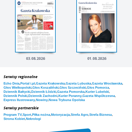
03.08.2026
01.08.2026
Serwisy regionalne
,
,
,
,
,
Echo Dnia
Portal i.pl
Gazeta Krakowska
Gazeta Lubuska
Gazeta Wrocławska
,
,
,
,
Głos Wielkopolski
Głos Koszaliński
Głos Szczeciński
Głos Pomorza
,
,
,
,
Dziennik Bałtycki
Dziennik Łódzki
Gazeta Pomorska
Kurier Lubelski
,
,
,
,
Dziennik Polski
Dziennik Zachodni
Kurier Poranny
Gazeta Współczesna
,
,
Express Ilustrowany
Nowiny
Nowa Trybuna Opolska
Serwisy partnerskie
,
,
,
,
,
,
Program TV
Sport
Piłka nożna
Motoryzacja
Strefa Agro
Strefa Biznesu
,
Strona Kobiet
Nekrologi