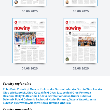
06.08.2026
05.08.2026
04.08.2026
03.08.2026
Serwisy regionalne
,
,
,
,
,
Echo Dnia
Portal i.pl
Gazeta Krakowska
Gazeta Lubuska
Gazeta Wrocławska
,
,
,
,
Głos Wielkopolski
Głos Koszaliński
Głos Szczeciński
Głos Pomorza
,
,
,
,
Dziennik Bałtycki
Dziennik Łódzki
Gazeta Pomorska
Kurier Lubelski
,
,
,
,
Dziennik Polski
Dziennik Zachodni
Kurier Poranny
Gazeta Współczesna
,
,
Express Ilustrowany
Nowiny
Nowa Trybuna Opolska
Serwisy partnerskie