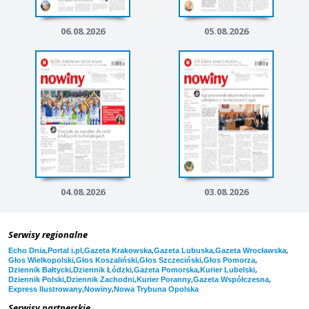
06.08.2026
05.08.2026
04.08.2026
03.08.2026
Serwisy regionalne
,
,
,
,
,
Echo Dnia
Portal i.pl
Gazeta Krakowska
Gazeta Lubuska
Gazeta Wrocławska
,
,
,
,
Głos Wielkopolski
Głos Koszaliński
Głos Szczeciński
Głos Pomorza
,
,
,
,
Dziennik Bałtycki
Dziennik Łódzki
Gazeta Pomorska
Kurier Lubelski
,
,
,
,
Dziennik Polski
Dziennik Zachodni
Kurier Poranny
Gazeta Współczesna
,
,
Express Ilustrowany
Nowiny
Nowa Trybuna Opolska
Serwisy partnerskie