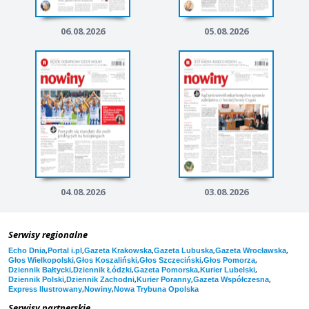
06.08.2026
05.08.2026
04.08.2026
03.08.2026
Serwisy regionalne
,
,
,
,
,
Echo Dnia
Portal i.pl
Gazeta Krakowska
Gazeta Lubuska
Gazeta Wrocławska
,
,
,
,
Głos Wielkopolski
Głos Koszaliński
Głos Szczeciński
Głos Pomorza
,
,
,
,
Dziennik Bałtycki
Dziennik Łódzki
Gazeta Pomorska
Kurier Lubelski
,
,
,
,
Dziennik Polski
Dziennik Zachodni
Kurier Poranny
Gazeta Współczesna
,
,
Express Ilustrowany
Nowiny
Nowa Trybuna Opolska
Serwisy partnerskie