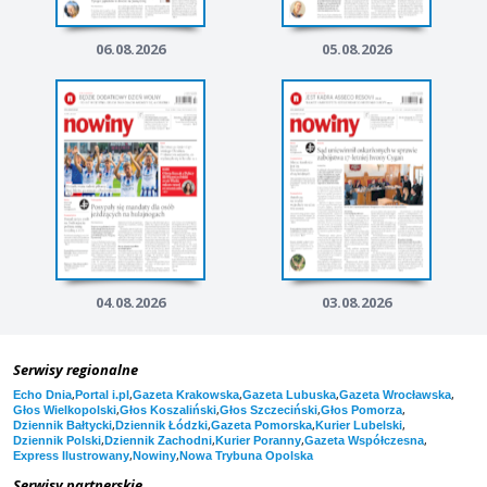
06.08.2026
05.08.2026
04.08.2026
03.08.2026
Serwisy regionalne
,
,
,
,
,
Echo Dnia
Portal i.pl
Gazeta Krakowska
Gazeta Lubuska
Gazeta Wrocławska
,
,
,
,
Głos Wielkopolski
Głos Koszaliński
Głos Szczeciński
Głos Pomorza
,
,
,
,
Dziennik Bałtycki
Dziennik Łódzki
Gazeta Pomorska
Kurier Lubelski
,
,
,
,
Dziennik Polski
Dziennik Zachodni
Kurier Poranny
Gazeta Współczesna
,
,
Express Ilustrowany
Nowiny
Nowa Trybuna Opolska
Serwisy partnerskie