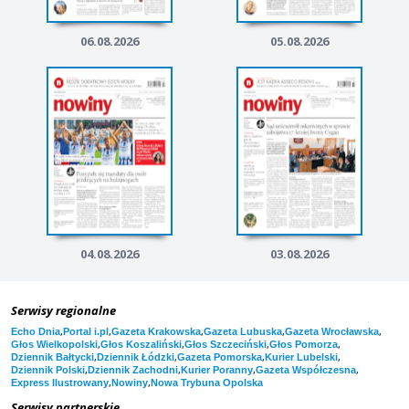
06.08.2026
05.08.2026
04.08.2026
03.08.2026
Serwisy regionalne
,
,
,
,
,
Echo Dnia
Portal i.pl
Gazeta Krakowska
Gazeta Lubuska
Gazeta Wrocławska
,
,
,
,
Głos Wielkopolski
Głos Koszaliński
Głos Szczeciński
Głos Pomorza
,
,
,
,
Dziennik Bałtycki
Dziennik Łódzki
Gazeta Pomorska
Kurier Lubelski
,
,
,
,
Dziennik Polski
Dziennik Zachodni
Kurier Poranny
Gazeta Współczesna
,
,
Express Ilustrowany
Nowiny
Nowa Trybuna Opolska
Serwisy partnerskie