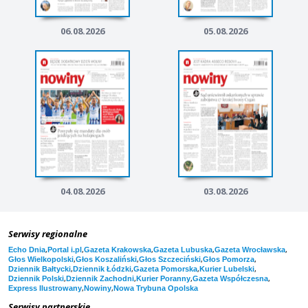
06.08.2026
05.08.2026
04.08.2026
03.08.2026
Serwisy regionalne
,
,
,
,
,
Echo Dnia
Portal i.pl
Gazeta Krakowska
Gazeta Lubuska
Gazeta Wrocławska
,
,
,
,
Głos Wielkopolski
Głos Koszaliński
Głos Szczeciński
Głos Pomorza
,
,
,
,
Dziennik Bałtycki
Dziennik Łódzki
Gazeta Pomorska
Kurier Lubelski
,
,
,
,
Dziennik Polski
Dziennik Zachodni
Kurier Poranny
Gazeta Współczesna
,
,
Express Ilustrowany
Nowiny
Nowa Trybuna Opolska
Serwisy partnerskie