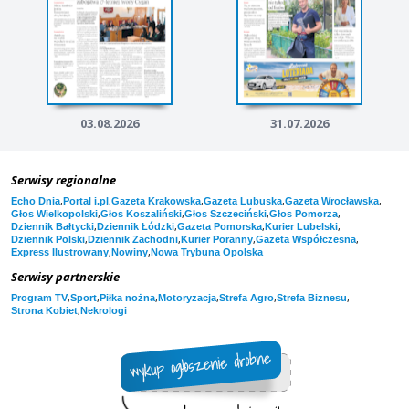
03.08.2026
31.07.2026
Serwisy regionalne
,
,
,
,
,
Echo Dnia
Portal i.pl
Gazeta Krakowska
Gazeta Lubuska
Gazeta Wrocławska
,
,
,
,
Głos Wielkopolski
Głos Koszaliński
Głos Szczeciński
Głos Pomorza
,
,
,
,
Dziennik Bałtycki
Dziennik Łódzki
Gazeta Pomorska
Kurier Lubelski
,
,
,
,
Dziennik Polski
Dziennik Zachodni
Kurier Poranny
Gazeta Współczesna
,
,
Express Ilustrowany
Nowiny
Nowa Trybuna Opolska
Serwisy partnerskie
,
,
,
,
,
,
Program TV
Sport
Piłka nożna
Motoryzacja
Strefa Agro
Strefa Biznesu
,
Strona Kobiet
Nekrologi