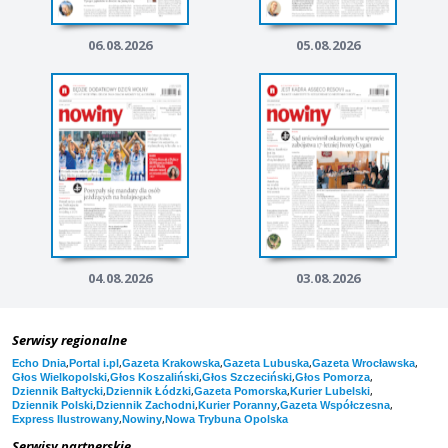
06.08.2026
05.08.2026
04.08.2026
03.08.2026
Serwisy regionalne
,
,
,
,
,
Echo Dnia
Portal i.pl
Gazeta Krakowska
Gazeta Lubuska
Gazeta Wrocławska
,
,
,
,
Głos Wielkopolski
Głos Koszaliński
Głos Szczeciński
Głos Pomorza
,
,
,
,
Dziennik Bałtycki
Dziennik Łódzki
Gazeta Pomorska
Kurier Lubelski
,
,
,
,
Dziennik Polski
Dziennik Zachodni
Kurier Poranny
Gazeta Współczesna
,
,
Express Ilustrowany
Nowiny
Nowa Trybuna Opolska
Serwisy partnerskie