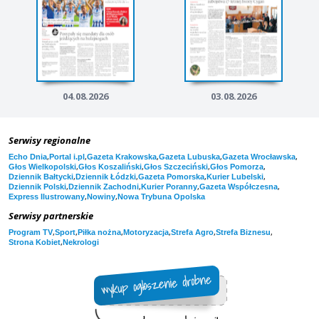
04.08.2026
03.08.2026
Serwisy regionalne
,
,
,
,
,
Echo Dnia
Portal i.pl
Gazeta Krakowska
Gazeta Lubuska
Gazeta Wrocławska
,
,
,
,
Głos Wielkopolski
Głos Koszaliński
Głos Szczeciński
Głos Pomorza
,
,
,
,
Dziennik Bałtycki
Dziennik Łódzki
Gazeta Pomorska
Kurier Lubelski
,
,
,
,
Dziennik Polski
Dziennik Zachodni
Kurier Poranny
Gazeta Współczesna
,
,
Express Ilustrowany
Nowiny
Nowa Trybuna Opolska
Serwisy partnerskie
,
,
,
,
,
,
Program TV
Sport
Piłka nożna
Motoryzacja
Strefa Agro
Strefa Biznesu
,
Strona Kobiet
Nekrologi