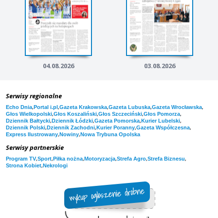
04.08.2026
03.08.2026
Serwisy regionalne
,
,
,
,
,
Echo Dnia
Portal i.pl
Gazeta Krakowska
Gazeta Lubuska
Gazeta Wrocławska
,
,
,
,
Głos Wielkopolski
Głos Koszaliński
Głos Szczeciński
Głos Pomorza
,
,
,
,
Dziennik Bałtycki
Dziennik Łódzki
Gazeta Pomorska
Kurier Lubelski
,
,
,
,
Dziennik Polski
Dziennik Zachodni
Kurier Poranny
Gazeta Współczesna
,
,
Express Ilustrowany
Nowiny
Nowa Trybuna Opolska
Serwisy partnerskie
,
,
,
,
,
,
Program TV
Sport
Piłka nożna
Motoryzacja
Strefa Agro
Strefa Biznesu
,
Strona Kobiet
Nekrologi