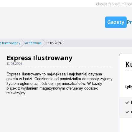
Chcesz zaprenumerow
Gazety
P
s Ilustrowany
Archiwum
11.05.2026
Express Ilustrowany
K
11.05.2026
Express Ilustrowany to największa i najchętniej czytana
gazeta w Łodzi. Codziennie od poniedziałku do soboty żyjemy
życiem aglomeracji łódzkiej i jej mieszkańców. W każdy
tyl
piątek z wydaniem magazynowym oferujemy dodatek
telewizyjny.