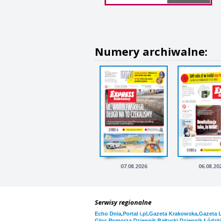
Numery archiwalne:
07.08.2026
06.08.20
Serwisy regionalne
,
,
,
Echo Dnia
Portal i.pl
Gazeta Krakowska
Gazeta 
,
,
Głos Pomorza
Dziennik Bałtycki
Dziennik Łódzk