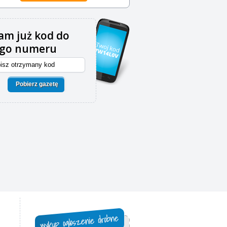
m już kod do
ego numeru
Pobierz gazetę
,