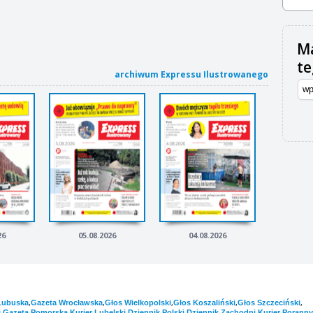
Ma
t
archiwum Expressu Ilustrowanego
26
05.08.2026
04.08.2026
,
,
,
,
,
Lubuska
Gazeta Wrocławska
Głos Wielkopolski
Głos Koszaliński
Głos Szczeciński
,
,
,
,
,
i
Gazeta Pomorska
Kurier Lubelski
Dziennik Polski
Dziennik Zachodni
Kurier Poranny