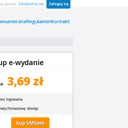
Zarejestruj się
Zaloguj się
ać gazetę?
renumerata
Regulamin
Kontakt
up e-wydanie
3,69 zł
ko
bez logowania
natychmiastowy dostęp
kup SMSem