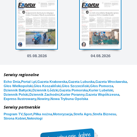
05.08.2026
04.08.2026
Serwisy regionalne
,
,
,
,
,
Echo Dnia
Portal i.pl
Gazeta Krakowska
Gazeta Lubuska
Gazeta Wrocławska
,
,
,
,
Głos Wielkopolski
Głos Koszaliński
Głos Szczeciński
Głos Pomorza
,
,
,
,
Dziennik Bałtycki
Dziennik Łódzki
Gazeta Pomorska
Kurier Lubelski
,
,
,
,
Dziennik Polski
Dziennik Zachodni
Kurier Poranny
Gazeta Współczesna
,
,
Express Ilustrowany
Nowiny
Nowa Trybuna Opolska
Serwisy partnerskie
,
,
,
,
,
,
Program TV
Sport
Piłka nożna
Motoryzacja
Strefa Agro
Strefa Biznesu
,
Strona Kobiet
Nekrologi