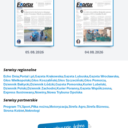
05.08.2026
04.08.2026
Serwisy regionalne
,
,
,
,
,
Echo Dnia
Portal i.pl
Gazeta Krakowska
Gazeta Lubuska
Gazeta Wrocławska
,
,
,
,
Głos Wielkopolski
Głos Koszaliński
Głos Szczeciński
Głos Pomorza
,
,
,
,
Dziennik Bałtycki
Dziennik Łódzki
Gazeta Pomorska
Kurier Lubelski
,
,
,
,
Dziennik Polski
Dziennik Zachodni
Kurier Poranny
Gazeta Współczesna
,
,
Express Ilustrowany
Nowiny
Nowa Trybuna Opolska
Serwisy partnerskie
,
,
,
,
,
,
Program TV
Sport
Piłka nożna
Motoryzacja
Strefa Agro
Strefa Biznesu
,
Strona Kobiet
Nekrologi