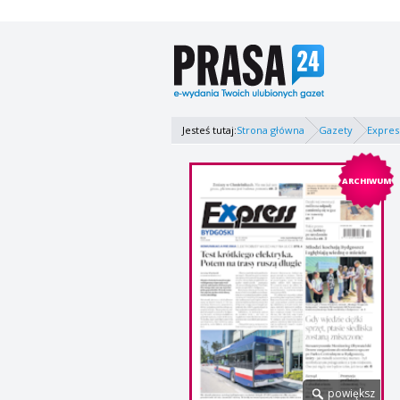
Jesteś tutaj:
Strona główna
Gazety
Expres
ARCHIWUM
powiększ