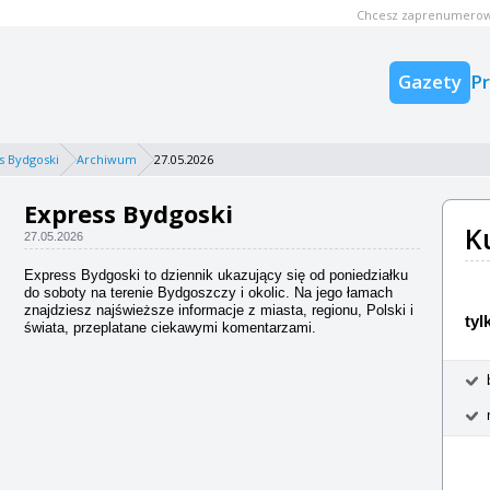
Chcesz zaprenumerow
Gazety
P
s Bydgoski
Archiwum
27.05.2026
Express Bydgoski
K
27.05.2026
Express Bydgoski to dziennik ukazujący się od poniedziałku
do soboty na terenie Bydgoszczy i okolic. Na jego łamach
znajdziesz najświeższe informacje z miasta, regionu, Polski i
tyl
świata, przeplatane ciekawymi komentarzami.