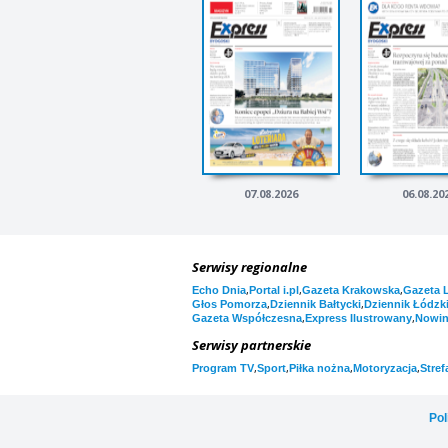
07.08.2026
06.08.20
Serwisy regionalne
,
,
,
Echo Dnia
Portal i.pl
Gazeta Krakowska
Gazeta 
,
,
Głos Pomorza
Dziennik Bałtycki
Dziennik Łódzk
,
,
Gazeta Współczesna
Express Ilustrowany
Nowi
Serwisy partnerskie
,
,
,
,
Program TV
Sport
Piłka nożna
Motoryzacja
Stref
Pol