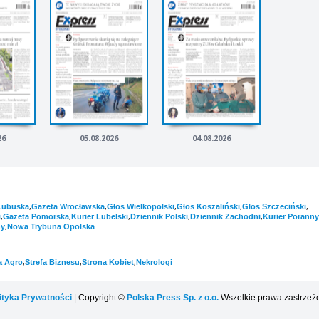
26
05.08.2026
04.08.2026
,
,
,
,
,
Lubuska
Gazeta Wrocławska
Głos Wielkopolski
Głos Koszaliński
Głos Szczeciński
,
,
,
,
,
i
Gazeta Pomorska
Kurier Lubelski
Dziennik Polski
Dziennik Zachodni
Kurier Poranny
,
ny
Nowa Trybuna Opolska
,
,
,
a Agro
Strefa Biznesu
Strona Kobiet
Nekrologi
ityka Prywatności
| Copyright ©
Polska Press Sp. z o.o.
Wszelkie prawa zastrzeż