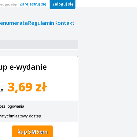
Zarejestruj się
Zaloguj się
ać gazetę?
renumerata
Regulamin
Kontakt
up e-wydanie
3,69 zł
ko
bez logowania
natychmiastowy dostęp
kup SMSem