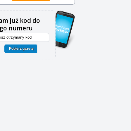
m już kod do
ego numeru
Pobierz gazetę