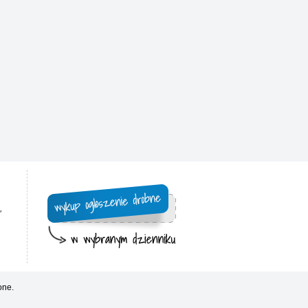
,
one.