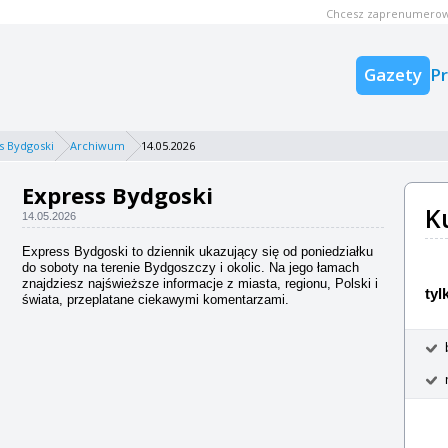
Chcesz zaprenumerow
Gazety
P
s Bydgoski
Archiwum
14.05.2026
Express Bydgoski
K
14.05.2026
Express Bydgoski to dziennik ukazujący się od poniedziałku
do soboty na terenie Bydgoszczy i okolic. Na jego łamach
znajdziesz najświeższe informacje z miasta, regionu, Polski i
tyl
świata, przeplatane ciekawymi komentarzami.