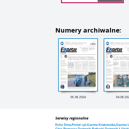
Numery archiwalne:
05.08.2026
04.08.20
Serwisy regionalne
,
,
,
Echo Dnia
Portal i.pl
Gazeta Krakowska
Gazeta 
,
,
Głos Pomorza
Dziennik Bałtycki
Dziennik Łódzk