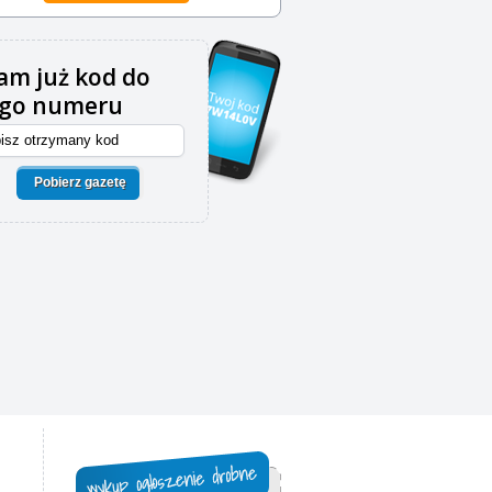
m już kod do
ego numeru
Pobierz gazetę
,