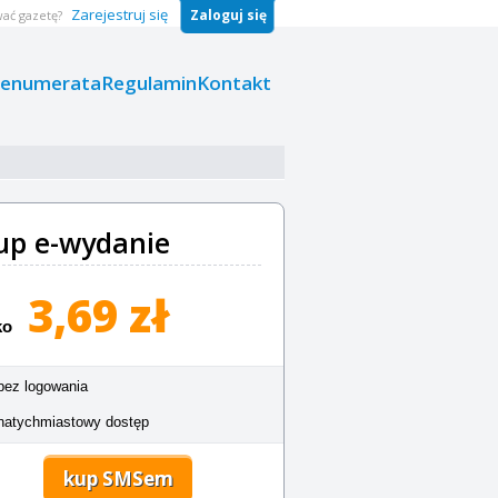
Zarejestruj się
Zaloguj się
ać gazetę?
renumerata
Regulamin
Kontakt
up e-wydanie
3,69 zł
ko
bez logowania
natychmiastowy dostęp
kup SMSem