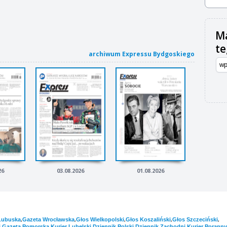
Ma
t
archiwum Expressu Bydgoskiego
26
03.08.2026
01.08.2026
,
,
,
,
,
Lubuska
Gazeta Wrocławska
Głos Wielkopolski
Głos Koszaliński
Głos Szczeciński
,
,
,
,
,
i
Gazeta Pomorska
Kurier Lubelski
Dziennik Polski
Dziennik Zachodni
Kurier Poranny