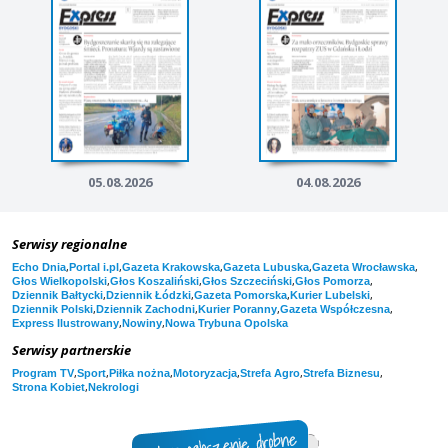
05.08.2026
04.08.2026
Serwisy regionalne
,
,
,
,
,
Echo Dnia
Portal i.pl
Gazeta Krakowska
Gazeta Lubuska
Gazeta Wrocławska
,
,
,
,
Głos Wielkopolski
Głos Koszaliński
Głos Szczeciński
Głos Pomorza
,
,
,
,
Dziennik Bałtycki
Dziennik Łódzki
Gazeta Pomorska
Kurier Lubelski
,
,
,
,
Dziennik Polski
Dziennik Zachodni
Kurier Poranny
Gazeta Współczesna
,
,
Express Ilustrowany
Nowiny
Nowa Trybuna Opolska
Serwisy partnerskie
,
,
,
,
,
,
Program TV
Sport
Piłka nożna
Motoryzacja
Strefa Agro
Strefa Biznesu
,
Strona Kobiet
Nekrologi