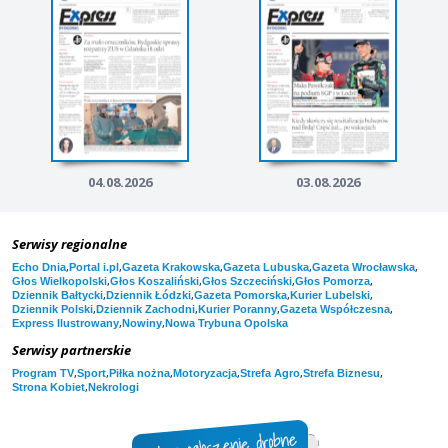
04.08.2026
03.08.2026
Serwisy regionalne
,
,
,
,
,
Echo Dnia
Portal i.pl
Gazeta Krakowska
Gazeta Lubuska
Gazeta Wrocławska
,
,
,
,
Głos Wielkopolski
Głos Koszaliński
Głos Szczeciński
Głos Pomorza
,
,
,
,
Dziennik Bałtycki
Dziennik Łódzki
Gazeta Pomorska
Kurier Lubelski
,
,
,
,
Dziennik Polski
Dziennik Zachodni
Kurier Poranny
Gazeta Współczesna
,
,
Express Ilustrowany
Nowiny
Nowa Trybuna Opolska
Serwisy partnerskie
,
,
,
,
,
,
Program TV
Sport
Piłka nożna
Motoryzacja
Strefa Agro
Strefa Biznesu
,
Strona Kobiet
Nekrologi