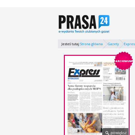
Jesteś tutaj:
Strona główna
Gazety
Expres
ARCHIWUM
powiększ