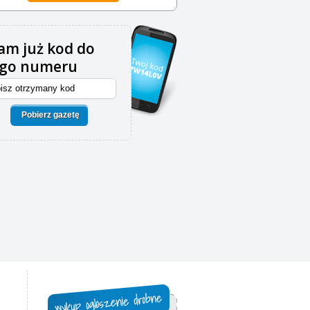
m już kod do
ego numeru
Pobierz gazetę
,