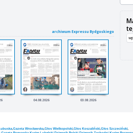
Ma
t
archiwum Expressu Bydgoskiego
26
04.08.2026
03.08.2026
,
,
,
,
,
Lubuska
Gazeta Wrocławska
Głos Wielkopolski
Głos Koszaliński
Głos Szczeciński
,
,
,
,
,
i
Gazeta Pomorska
Kurier Lubelski
Dziennik Polski
Dziennik Zachodni
Kurier Poranny