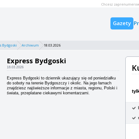
Chcesz zaprenumerow
Gazety
P
s Bydgoski
Archiwum
18.03.2026
Express Bydgoski
K
18.03.2026
Express Bydgoski to dziennik ukazujący się od poniedziałku
do soboty na terenie Bydgoszczy i okolic. Na jego łamach
znajdziesz najświeższe informacje z miasta, regionu, Polski i
tyl
świata, przeplatane ciekawymi komentarzami.