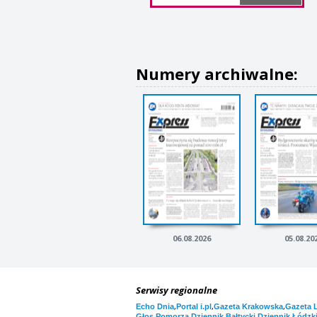
Numery archiwalne:
06.08.2026
05.08.20
Serwisy regionalne
,
,
,
Echo Dnia
Portal i.pl
Gazeta Krakowska
Gazeta 
,
,
Głos Pomorza
Dziennik Bałtycki
Dziennik Łódzk