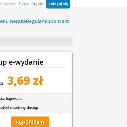
Zarejestruj się
Zaloguj się
ać gazetę?
renumerata
Regulamin
Kontakt
up e-wydanie
3,69 zł
ko
bez logowania
natychmiastowy dostęp
kup SMSem