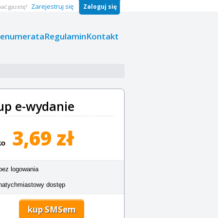
Zarejestruj się
Zaloguj się
ać gazetę?
renumerata
Regulamin
Kontakt
up e-wydanie
3,69 zł
ko
bez logowania
natychmiastowy dostęp
kup SMSem