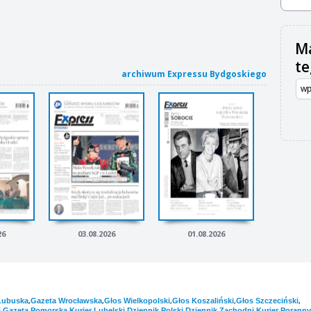
Ma
t
archiwum Expressu Bydgoskiego
26
03.08.2026
01.08.2026
,
,
,
,
,
Lubuska
Gazeta Wrocławska
Głos Wielkopolski
Głos Koszaliński
Głos Szczeciński
,
,
,
,
,
i
Gazeta Pomorska
Kurier Lubelski
Dziennik Polski
Dziennik Zachodni
Kurier Poranny