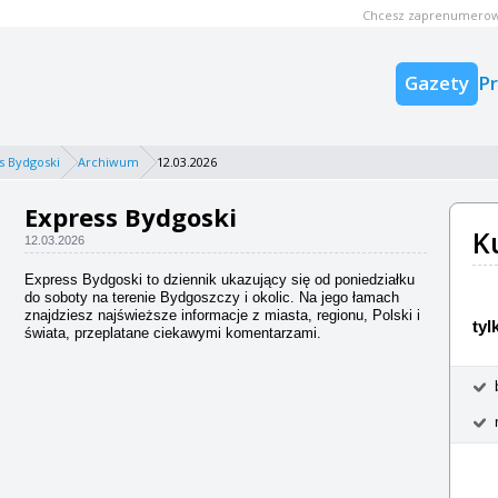
Chcesz zaprenumerow
Gazety
P
s Bydgoski
Archiwum
12.03.2026
Express Bydgoski
K
12.03.2026
Express Bydgoski to dziennik ukazujący się od poniedziałku
do soboty na terenie Bydgoszczy i okolic. Na jego łamach
znajdziesz najświeższe informacje z miasta, regionu, Polski i
tyl
świata, przeplatane ciekawymi komentarzami.