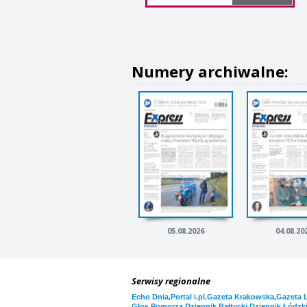
Numery archiwalne:
05.08.2026
04.08.20
Serwisy regionalne
,
,
,
Echo Dnia
Portal i.pl
Gazeta Krakowska
Gazeta 
,
,
Głos Pomorza
Dziennik Bałtycki
Dziennik Łódzk