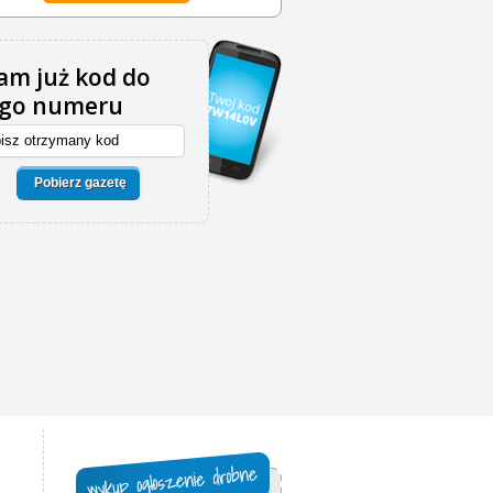
m już kod do
ego numeru
Pobierz gazetę
,