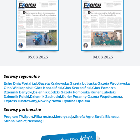
05.08.2026
04.08.2026
Serwisy regionalne
,
,
,
,
,
Echo Dnia
Portal i.pl
Gazeta Krakowska
Gazeta Lubuska
Gazeta Wrocławska
,
,
,
,
Głos Wielkopolski
Głos Koszaliński
Głos Szczeciński
Głos Pomorza
,
,
,
,
Dziennik Bałtycki
Dziennik Łódzki
Gazeta Pomorska
Kurier Lubelski
,
,
,
,
Dziennik Polski
Dziennik Zachodni
Kurier Poranny
Gazeta Współczesna
,
,
Express Ilustrowany
Nowiny
Nowa Trybuna Opolska
Serwisy partnerskie
,
,
,
,
,
,
Program TV
Sport
Piłka nożna
Motoryzacja
Strefa Agro
Strefa Biznesu
,
Strona Kobiet
Nekrologi