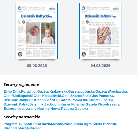
05.08.2026
04.08.2026
Serwisy regionalne
,
,
,
,
,
Echo Dnia
Portal i.pl
Gazeta Krakowska
Gazeta Lubuska
Gazeta Wrocławska
,
,
,
,
Głos Wielkopolski
Głos Koszaliński
Głos Szczeciński
Głos Pomorza
,
,
,
,
Dziennik Bałtycki
Dziennik Łódzki
Gazeta Pomorska
Kurier Lubelski
,
,
,
,
Dziennik Polski
Dziennik Zachodni
Kurier Poranny
Gazeta Współczesna
,
,
Express Ilustrowany
Nowiny
Nowa Trybuna Opolska
Serwisy partnerskie
,
,
,
,
,
,
Program TV
Sport
Piłka nożna
Motoryzacja
Strefa Agro
Strefa Biznesu
,
Strona Kobiet
Nekrologi