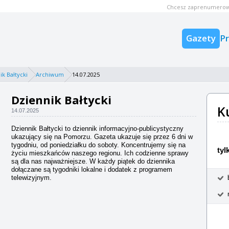
Chcesz zaprenumerow
Gazety
P
ik Bałtycki
Archiwum
14.07.2025
Dziennik Bałtycki
K
14.07.2025
Dziennik Bałtycki to dziennik informacyjno-publicystyczny
ukazujący się na Pomorzu. Gazeta ukazuje się przez 6 dni w
tygodniu, od poniedziałku do soboty. Koncentrujemy się na
tyl
życiu mieszkańców naszego regionu. Ich codzienne sprawy
są dla nas najważniejsze. W każdy piątek do dziennika
dołączane są tygodniki lokalne i dodatek z programem
telewizyjnym.