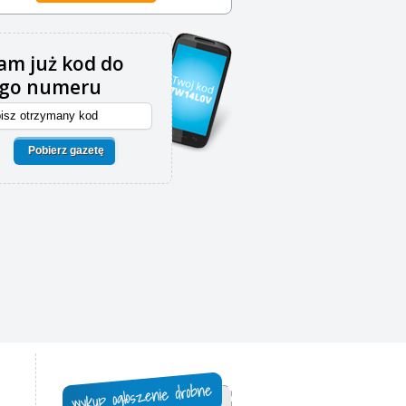
m już kod do
ego numeru
Pobierz gazetę
,