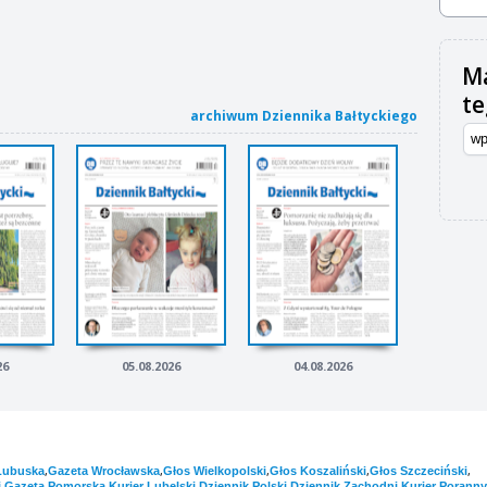
Ma
t
archiwum Dziennika Bałtyckiego
26
05.08.2026
04.08.2026
,
,
,
,
,
Lubuska
Gazeta Wrocławska
Głos Wielkopolski
Głos Koszaliński
Głos Szczeciński
,
,
,
,
,
i
Gazeta Pomorska
Kurier Lubelski
Dziennik Polski
Dziennik Zachodni
Kurier Poranny