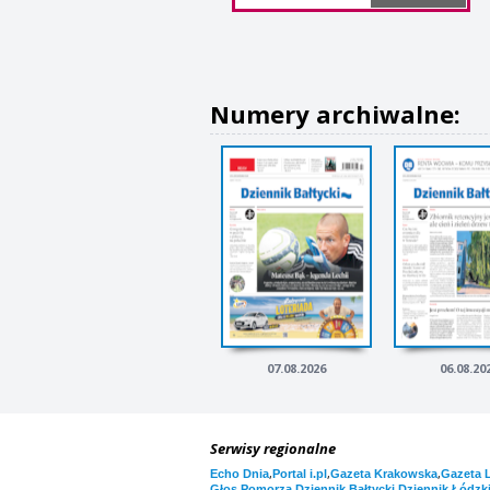
Numery archiwalne:
07.08.2026
06.08.20
Serwisy regionalne
,
,
,
Echo Dnia
Portal i.pl
Gazeta Krakowska
Gazeta 
,
,
Głos Pomorza
Dziennik Bałtycki
Dziennik Łódzk