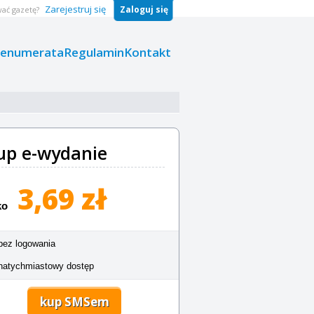
Zarejestruj się
Zaloguj się
ać gazetę?
renumerata
Regulamin
Kontakt
up e-wydanie
3,69 zł
ko
bez logowania
natychmiastowy dostęp
kup SMSem