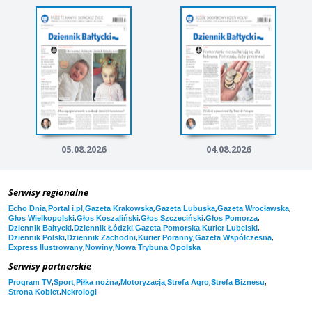
05.08.2026
04.08.2026
Serwisy regionalne
,
,
,
,
,
Echo Dnia
Portal i.pl
Gazeta Krakowska
Gazeta Lubuska
Gazeta Wrocławska
,
,
,
,
Głos Wielkopolski
Głos Koszaliński
Głos Szczeciński
Głos Pomorza
,
,
,
,
Dziennik Bałtycki
Dziennik Łódzki
Gazeta Pomorska
Kurier Lubelski
,
,
,
,
Dziennik Polski
Dziennik Zachodni
Kurier Poranny
Gazeta Współczesna
,
,
Express Ilustrowany
Nowiny
Nowa Trybuna Opolska
Serwisy partnerskie
,
,
,
,
,
,
Program TV
Sport
Piłka nożna
Motoryzacja
Strefa Agro
Strefa Biznesu
,
Strona Kobiet
Nekrologi