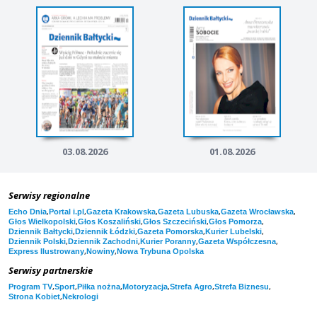
03.08.2026
01.08.2026
Serwisy regionalne
,
,
,
,
,
Echo Dnia
Portal i.pl
Gazeta Krakowska
Gazeta Lubuska
Gazeta Wrocławska
,
,
,
,
Głos Wielkopolski
Głos Koszaliński
Głos Szczeciński
Głos Pomorza
,
,
,
,
Dziennik Bałtycki
Dziennik Łódzki
Gazeta Pomorska
Kurier Lubelski
,
,
,
,
Dziennik Polski
Dziennik Zachodni
Kurier Poranny
Gazeta Współczesna
,
,
Express Ilustrowany
Nowiny
Nowa Trybuna Opolska
Serwisy partnerskie
,
,
,
,
,
,
Program TV
Sport
Piłka nożna
Motoryzacja
Strefa Agro
Strefa Biznesu
,
Strona Kobiet
Nekrologi