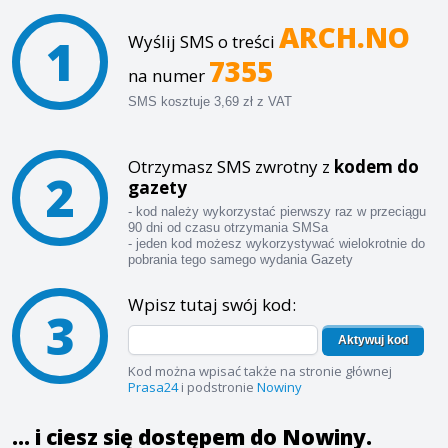
ARCH.NO
1
Wyślij SMS o treści
7355
na numer
SMS kosztuje 3,69 zł z VAT
Otrzymasz SMS zwrotny z
kodem do
2
gazety
- kod należy wykorzystać pierwszy raz w przeciągu
90 dni od czasu otrzymania SMSa
- jeden kod możesz wykorzystywać wielokrotnie do
pobrania tego samego wydania Gazety
Wpisz tutaj swój kod:
3
Aktywuj kod
Kod można wpisać także na stronie głównej
Prasa24
i podstronie
Nowiny
... i ciesz się dostępem do Nowiny.