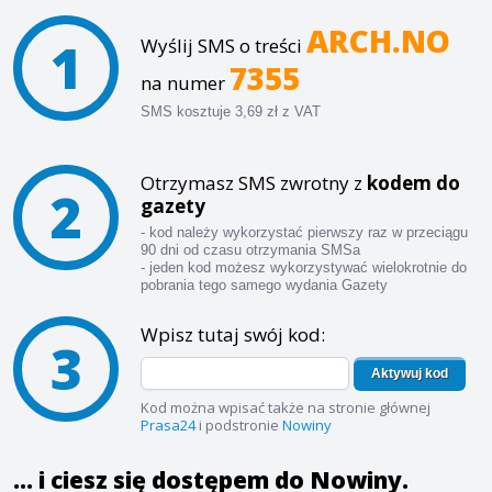
ARCH.NO
1
Wyślij SMS o treści
7355
na numer
SMS kosztuje 3,69 zł z VAT
Otrzymasz SMS zwrotny z
kodem do
2
gazety
- kod należy wykorzystać pierwszy raz w przeciągu
90 dni od czasu otrzymania SMSa
- jeden kod możesz wykorzystywać wielokrotnie do
pobrania tego samego wydania Gazety
Wpisz tutaj swój kod:
3
Aktywuj kod
Kod można wpisać także na stronie głównej
Prasa24
i podstronie
Nowiny
... i ciesz się dostępem do Nowiny.