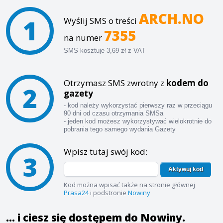
ARCH.NO
1
Wyślij SMS o treści
7355
na numer
SMS kosztuje 3,69 zł z VAT
Otrzymasz SMS zwrotny z
kodem do
2
gazety
- kod należy wykorzystać pierwszy raz w przeciągu
90 dni od czasu otrzymania SMSa
- jeden kod możesz wykorzystywać wielokrotnie do
pobrania tego samego wydania Gazety
Wpisz tutaj swój kod:
3
Aktywuj kod
Kod można wpisać także na stronie głównej
Prasa24
i podstronie
Nowiny
... i ciesz się dostępem do Nowiny.