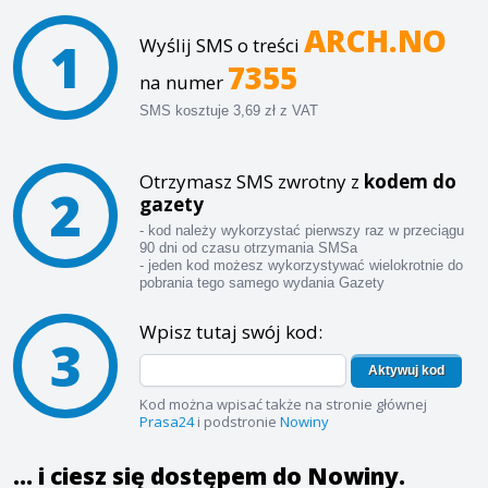
ARCH.NO
1
Wyślij SMS o treści
7355
na numer
SMS kosztuje 3,69 zł z VAT
Otrzymasz SMS zwrotny z
kodem do
2
gazety
- kod należy wykorzystać pierwszy raz w przeciągu
90 dni od czasu otrzymania SMSa
- jeden kod możesz wykorzystywać wielokrotnie do
pobrania tego samego wydania Gazety
Wpisz tutaj swój kod:
3
Aktywuj kod
Kod można wpisać także na stronie głównej
Prasa24
i podstronie
Nowiny
... i ciesz się dostępem do Nowiny.